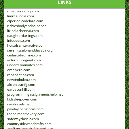
LINKS
missclaireshay.com
limras-india.com
elperiodicodelara.com
richiesbodyandpaint.net
licindiachennai.com
daughterdarlings.com
infodeets.com
hotsalsainteractive.com
serenitysalonanddayspa.org
cedarcafeonline.com
acfurnituregiant.com
undertenminutes.com
omnivere.com
rasadantips.com
newtimbuktu.com
altronicsmfg.com
eatbaconhill.com
programmingassignmentshelp.net
kidssleepover.com
newtravels.net
paydayloansforus.com
thebelmontbakery.com
safewayclassic.com
countrysidewoodcrafts.com
appliancerepairchicagoil.org