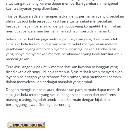
situs sangat penting karena dapat memberikan gambaran mengenai
kualitas layanan yang diberikan.”
Tips berikutnya adalah memperhatikan jenis permainan yang disediakan
oleh situs judi bola tersebut. Pastikan situs tersebut menyediakan
berbagai macam permainan dengan odds yang kompetitif. Hal ini akan
membuat pengalaman bermain menjadi lebih seru dan menarik.
Selain itu, perhatikan juga metode pembayaran yang disediakan oleh
situs judi bola tersebut. Pastikan situs tersebut menyediakan metode
pembayaran yang aman dan nyaman untuk digunakan. Hindari situs
yang hanya menyediakan metode pembayaran yang tidak familiar atau
mencurigakan.
Terakhir, jangan lupa untuk memperhatikan layanan pelanggan yang
disediakan oleh situs judi bola tersebut. Situs terbaik akan menyediakan
layanan pelanggan yang responsif dan ramah, siap membantu pemain
dalam menyelesaikan berbagai masalah yang timbul.
Dengan mengikuti tips di atas, diharapkan para pemain dapat memilih
situs judi bola terbaik yang sesuai dengan kebutuhan dan preferensi
masing-masing. Ingatlah untuk selalu bermain dengan bijak dan
bertanggung jawab. Semoga beruntung!
situs resmi judi bola