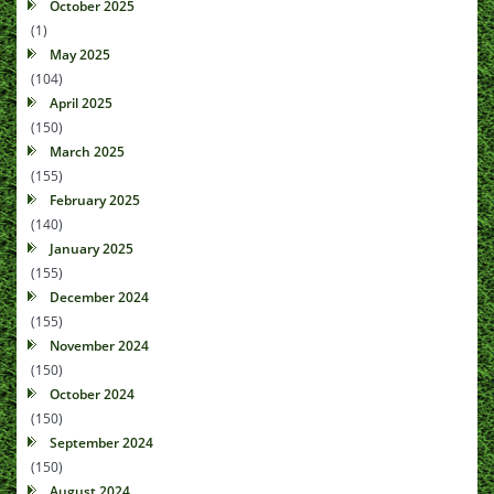
October 2025
(1)
May 2025
(104)
April 2025
(150)
March 2025
(155)
February 2025
(140)
January 2025
(155)
December 2024
(155)
November 2024
(150)
October 2024
(150)
September 2024
(150)
August 2024