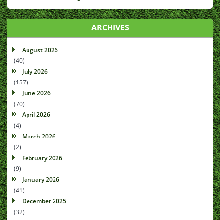
ARCHIVES
August 2026
(40)
July 2026
(157)
June 2026
(70)
April 2026
(4)
March 2026
(2)
February 2026
(9)
January 2026
(41)
December 2025
(32)