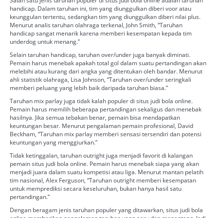
Salah satu jenis taruhan populer di situs judi bola online adalah taruhan
handicap. Dalam taruhan ini, tim yang diunggulkan diberi voor atau
keunggulan tertentu, sedangkan tim yang diunggulkan diberi nilai plus.
Menurut analis taruhan olahraga terkenal, John Smith, “Taruhan
handicap sangat menarik karena memberi kesempatan kepada tim
underdog untuk menang.”
Selain taruhan handicap, taruhan over/under juga banyak diminati.
Pemain harus menebak apakah total gol dalam suatu pertandingan akan
melebihi atau kurang dari angka yang ditentukan oleh bandar. Menurut
ahli statistik olahraga, Lisa Johnson, “Taruhan over/under seringkali
memberi peluang yang lebih baik daripada taruhan biasa.”
Taruhan mix parlay juga tidak kalah populer di situs judi bola online.
Pemain harus memilih beberapa pertandingan sekaligus dan menebak
hasilnya. Jika semua tebakan benar, pemain bisa mendapatkan
keuntungan besar. Menurut pengalaman pemain profesional, David
Beckham, “Taruhan mix parlay memberi sensasi tersendiri dan potensi
keuntungan yang menggiurkan.”
Tidak ketinggalan, taruhan outright juga menjadi favorit di kalangan
pemain situs judi bola online. Pemain harus menebak siapa yang akan
menjadi juara dalam suatu kompetisi atau liga. Menurut mantan pelatih
tim nasional, Alex Ferguson, “Taruhan outright memberi kesempatan
untuk memprediksi secara keseluruhan, bukan hanya hasil satu
pertandingan.”
Dengan beragam jenis taruhan populer yang ditawarkan, situs judi bola