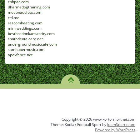
chhpac.com
dharmadogtraining.com
motionaudiotx.com
rttl.me
rescomheating.com
mimiweddings.com
besthostinnkansascity.com
smithdentalcare.net
undergroundmusiccafe.com
samhubermusic.com
apexfence.net
Copyright © 2026 www.kortormorthai.com
Theme: Kodiak Football Sport by
JoomSport team
Powered by WordPress