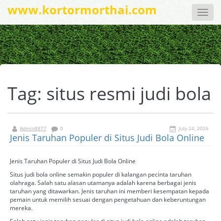
www.kortormorthai.com
Toggle
naviga
Tag:
situs resmi judi bola
Admin8877
0
July 24, 2026
Jenis Taruhan Populer di Situs Judi Bola Online
Jenis Taruhan Populer di Situs Judi Bola Online
Situs judi bola online semakin populer di kalangan pecinta taruhan
olahraga. Salah satu alasan utamanya adalah karena berbagai jenis
taruhan yang ditawarkan. Jenis taruhan ini memberi kesempatan kepada
pemain untuk memilih sesuai dengan pengetahuan dan keberuntungan
mereka.