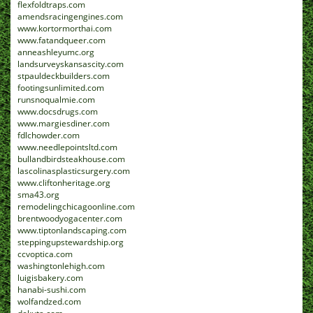
flexfoldtraps.com
amendsracingengines.com
www.kortormorthai.com
www.fatandqueer.com
anneashleyumc.org
landsurveyskansascity.com
stpauldeckbuilders.com
footingsunlimited.com
runsnoqualmie.com
www.docsdrugs.com
www.margiesdiner.com
fdlchowder.com
www.needlepointsltd.com
bullandbirdsteakhouse.com
lascolinasplasticsurgery.com
www.cliftonheritage.org
sma43.org
remodelingchicagoonline.com
brentwoodyogacenter.com
www.tiptonlandscaping.com
steppingupstewardship.org
ccvoptica.com
washingtonlehigh.com
luigisbakery.com
hanabi-sushi.com
wolfandzed.com