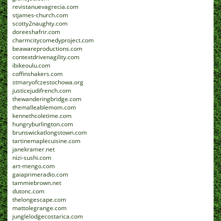
revistanuevagrecia.com
stjames-church.com
scotty2naughty.com
doreeshafrir.com
charmcitycomedyproject.com
beawareproductions.com
contextdrivenagility.com
ibikeoulu.com
coffinshakers.com
stmaryofczestochowa.org
justicejudifrench.com
thewanderingbridge.com
themalleablemom.com
kennethcoletime.com
hungryburlington.com
brunswickatlongstown.com
tartinemaplecuisine.com
janekramer.net
nizi-sushi.com
art-mengo.com
gaiaprimeradio.com
tammiebrown.net
dutonc.com
thelongescape.com
mattolegrange.com
junglelodgecostarica.com