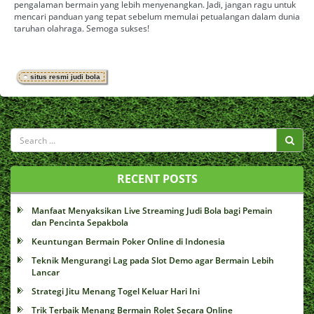
pengalaman bermain yang lebih menyenangkan. Jadi, jangan ragu untuk
mencari panduan yang tepat sebelum memulai petualangan dalam dunia
taruhan olahraga. Semoga sukses!
situs resmi judi bola
RECENT POSTS
Manfaat Menyaksikan Live Streaming Judi Bola bagi Pemain
dan Pencinta Sepakbola
Keuntungan Bermain Poker Online di Indonesia
Teknik Mengurangi Lag pada Slot Demo agar Bermain Lebih
Lancar
Strategi Jitu Menang Togel Keluar Hari Ini
Trik Terbaik Menang Bermain Rolet Secara Online