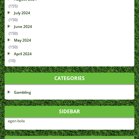
(155)
July 2024
(150)
June 2024
(150)
May 2024
(150)
April 2024
(10)
CATEGORIES
Gambling
SIDEBAR
agen bola