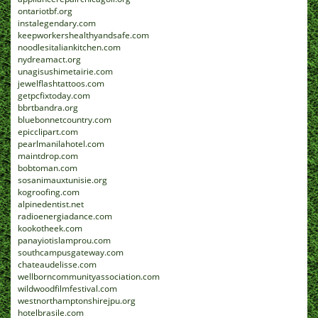
ontariotbf.org
instalegendary.com
keepworkershealthyandsafe.com
noodlesitaliankitchen.com
nydreamact.org
unagisushimetairie.com
jewelflashtattoos.com
getpcfixtoday.com
bbrtbandra.org
bluebonnetcountry.com
epicclipart.com
pearlmanilahotel.com
maintdrop.com
bobtoman.com
sosanimauxtunisie.org
kogroofing.com
alpinedentist.net
radioenergiadance.com
kookotheek.com
panayiotislamprou.com
southcampusgateway.com
chateaudelisse.com
wellborncommunityassociation.com
wildwoodfilmfestival.com
westnorthamptonshirejpu.org
hotelbrasile.com