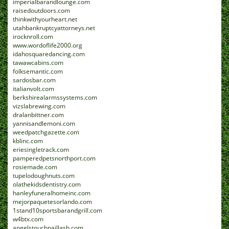
imperialbarandlounge.com
raisedoutdoors.com
thinkwithyourheart.net
utahbankruptcyattorneys.net
irocknroll.com
www.wordoflife2000.org
idahosquaredancing.com
tawawcabins.com
folksemantic.com
sardosbar.com
italianvolt.com
berkshirealarmssystems.com
vizslabrewing.com
dralanbittner.com
yannisandlemoni.com
weedpatchgazette.com
kblinc.com
eriesingletrack.com
pamperedpetsnorthport.com
rosiemade.com
tupelodoughnuts.com
olathekidsdentistry.com
hanleyfuneralhomeinc.com
mejorpaquetesorlando.com
1stand10sportsbarandgrill.com
w4btx.com
angelstouchnaillash.com