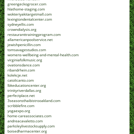
greengeckogrocer.com
hlathome-staging.com
wokteriyakitargetmall.com
lexingtondentalcenter.com
sydneyellis.com
crowndialysis.org
restauranttrainingprogram.com
allamericanpoolservice.net
jewishpenicillin.com
tomsavagestudios.com
womens-wellbeing-and-mental-health.com
virginiafolkmusic.org
ovationsdance.com
ribandrhein.com
kolekcje.net
catolicanto.com
lbkeducationcenter.org
trinityriverdallas.org
perfectplace.net
3seasonsthaibistrooakland.com
scribblefire.com
yogaexpo.org
home-careassociates.com
andreacavaletto.com
parksleylivestocksupply.com
boisedharmacenter.org