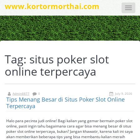
www.kortormorthai.com
Toggle
naviga
Tag:
situs poker slot
online terpercaya
Admin8877
0
July 9, 2026
Tips Menang Besar di Situs Poker Slot Online
Terpercaya
Halo para pecinta judi online! Bagi kalian yang gemar bermain poker slot
online, pasti ingin tahu bagaimana cara agar bisa menang besar di situs
poker slot online terpercaya, bukan? Jangan khawatir, karena kali ini saya
akan memberikan beberapa tips yang bisa membantu kalian meraih