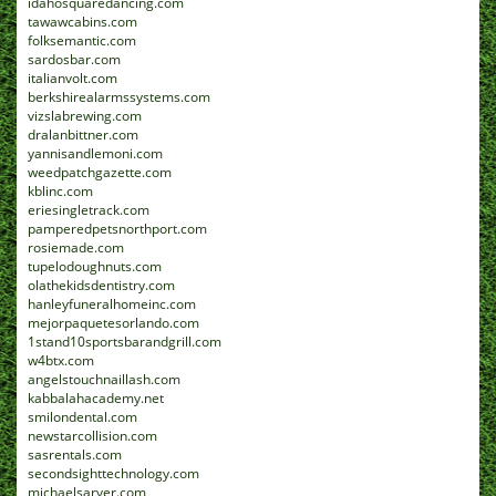
idahosquaredancing.com
tawawcabins.com
folksemantic.com
sardosbar.com
italianvolt.com
berkshirealarmssystems.com
vizslabrewing.com
dralanbittner.com
yannisandlemoni.com
weedpatchgazette.com
kblinc.com
eriesingletrack.com
pamperedpetsnorthport.com
rosiemade.com
tupelodoughnuts.com
olathekidsdentistry.com
hanleyfuneralhomeinc.com
mejorpaquetesorlando.com
1stand10sportsbarandgrill.com
w4btx.com
angelstouchnaillash.com
kabbalahacademy.net
smilondental.com
newstarcollision.com
sasrentals.com
secondsighttechnology.com
michaelsarver.com