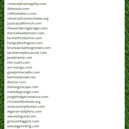
contextdrivenagility.com
ibikeoulu.com
coffinshakers.com
stmaryofczestochowa.org
justicejudifrench.com
thewanderingbridge.com
themalleablemom.com
kennethcoletime.com
hungryburlington.com
brunswickatlongstown.com
tartinemaplecuisine.com
janekramer.net
nizi-sushi.com
art-mengo.com
gaiaprimeradio.com
tammiebrown.net
dutonc.com
thelongescape.com
mattolegrange.com
junglelodgecostarica.com
christianfestivals.org
visitcountrykitchen.com
algarve-dolphins.com
alanveingrad.com
ginosonhiggins.com
wutungprinting.com