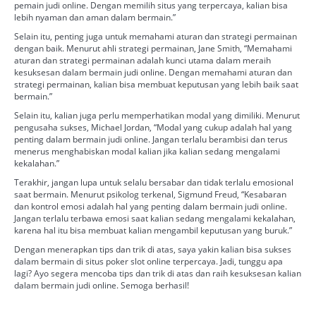
pemain judi online. Dengan memilih situs yang terpercaya, kalian bisa
lebih nyaman dan aman dalam bermain.”
Selain itu, penting juga untuk memahami aturan dan strategi permainan
dengan baik. Menurut ahli strategi permainan, Jane Smith, “Memahami
aturan dan strategi permainan adalah kunci utama dalam meraih
kesuksesan dalam bermain judi online. Dengan memahami aturan dan
strategi permainan, kalian bisa membuat keputusan yang lebih baik saat
bermain.”
Selain itu, kalian juga perlu memperhatikan modal yang dimiliki. Menurut
pengusaha sukses, Michael Jordan, “Modal yang cukup adalah hal yang
penting dalam bermain judi online. Jangan terlalu berambisi dan terus
menerus menghabiskan modal kalian jika kalian sedang mengalami
kekalahan.”
Terakhir, jangan lupa untuk selalu bersabar dan tidak terlalu emosional
saat bermain. Menurut psikolog terkenal, Sigmund Freud, “Kesabaran
dan kontrol emosi adalah hal yang penting dalam bermain judi online.
Jangan terlalu terbawa emosi saat kalian sedang mengalami kekalahan,
karena hal itu bisa membuat kalian mengambil keputusan yang buruk.”
Dengan menerapkan tips dan trik di atas, saya yakin kalian bisa sukses
dalam bermain di situs poker slot online terpercaya. Jadi, tunggu apa
lagi? Ayo segera mencoba tips dan trik di atas dan raih kesuksesan kalian
dalam bermain judi online. Semoga berhasil!