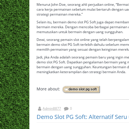
Menurut John Doe, seorang ahli perjudian online, “Berm
cara kerja permainan sebelum mulai bertaruh dengan u
strategi permainan mereka.”
Selain itu, bermain demo slot PG Soft juga dapat memba
bermain mereka. Dengan mencoba berbagai permainan 
memutuskan untuk bermain dengan uang sungguhan.
Dewi, seorang pemain slot online yang telah berpenga
bermain demo slot PG Soft terlebih dahulu sebelum me
memilih permainan yang sesuai dengan keinginan mereka
Jadi, jika Anda adalah seorang pemain baru yang ingin 
demo slot PG Soft. Dapatkan pengalaman bermain yan
bermain dengan uang sungguhan. Keuntungan bermain de
meningkatkan keterampilan dan strategi bermain Anda.
More about:
demo slot pg soft
Admin8877
0
Demo Slot PG Soft: Alternatif Ser