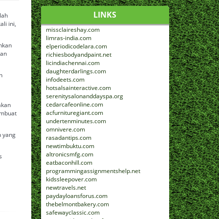
LINKS
lah
i ini,
missclaireshay.com
limras-india.com
inkan
elperiodicodelara.com
dan
richiesbodyandpaint.net
licindiachennai.com
daughterdarlings.com
n
infodeets.com
hotsalsainteractive.com
serenitysalonanddayspa.org
cedarcafeonline.com
akan
acfurnituregiant.com
embuat
undertenminutes.com
omnivere.com
h yang
rasadantips.com
newtimbuktu.com
altronicsmfg.com
s
eatbaconhill.com
programmingassignmentshelp.net
kidssleepover.com
newtravels.net
paydayloansforus.com
thebelmontbakery.com
safewayclassic.com