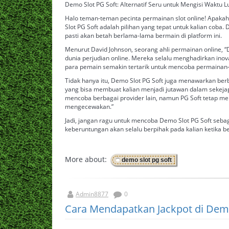
Demo Slot PG Soft: Alternatif Seru untuk Mengisi Waktu 
Halo teman-teman pecinta permainan slot online! Apakah 
Slot PG Soft adalah pilihan yang tepat untuk kalian co
pasti akan betah berlama-lama bermain di platform ini.
Menurut David Johnson, seorang ahli permainan online, “
dunia perjudian online. Mereka selalu menghadirkan inov
para pemain semakin tertarik untuk mencoba permainan-
Tidak hanya itu, Demo Slot PG Soft juga menawarkan berb
yang bisa membuat kalian menjadi jutawan dalam sekejap
mencoba berbagai provider lain, namun PG Soft tetap me
mengecewakan.”
Jadi, jangan ragu untuk mencoba Demo Slot PG Soft sebaga
keberuntungan akan selalu berpihak pada kalian ketika b
More about:
demo slot pg soft
Admin8877
0
Cara Mendapatkan Jackpot di Demo