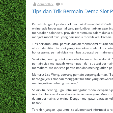
Admin8877
0
Tips dan Trik Bermain Demo Slot 
Pernah dengar Tips dan Trik Bermain Demo Slot PG Soft
online, ada beberapa hal yang perlu diperhatikan agar
merupakan salah satu provider terkemuka dalam dunia pe
menjadi modal awal yang baik untuk meraih kesuksesan.
Tips pertama untuk pemula adalah memahami aturan dan fi
aturan dan fitur dari slot yang dimainkan adalah kunci 
bonus game, pemain bisa membuat strategi bermain yang l
Selain itu, penting untuk mencoba bermain demo slot P
pemain bisa mengasah kemampuan dan strategi bermain 
memahami mekanisme permainan dan meningkatkan pe
Menurut Lisa Wong, seorang pemain berpengalaman, “Be
berbagai jenis slot dan menggali fitur-fitur yang dita
meningkatkan peluang menang.”
Selain itu, penting juga untuk mengatur modal dengan bij
tetapkan batasan kekalahan serta kemenangan. Menurut S
dalam bermain slot online. Dengan mengatur batasan k
besar.”
Terakhir, jangan lupa untuk selalu mencari informasi terba