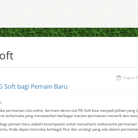
oft
August 6
 Soft bagi Pemain Baru
u
a permainan slot online, bermain demo slot PG Soft bisa menjadi pilihan yang t
online terkemuka yang menawarkan berbagai macam permainan menarik dan inova
ft bagi pemain baru adalah kesempatan untuk memahami mekanisme permainan 
mo, Anda dapat mencoba berbagai fitur dan strategi yang ada dalam permaina