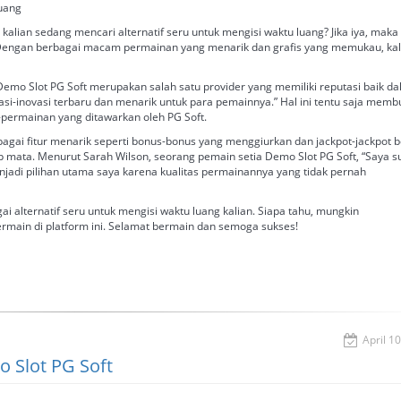
Luang
kalian sedang mencari alternatif seru untuk mengisi waktu luang? Jika iya, mak
ba. Dengan berbagai macam permainan yang menarik dan grafis yang memukau, kal
Demo Slot PG Soft merupakan salah satu provider yang memiliki reputasi baik d
asi-inovasi terbaru dan menarik untuk para pemainnya.” Hal ini tentu saja memb
permainan yang ditawarkan oleh PG Soft.
agai fitur menarik seperti bonus-bonus yang menggiurkan dan jackpot-jackpot 
 mata. Menurut Sarah Wilson, seorang pemain setia Demo Slot PG Soft, “Saya 
njadi pilihan utama saya karena kualitas permainannya yang tidak pernah
i alternatif seru untuk mengisi waktu luang kalian. Siapa tahu, mungkin
ermain di platform ini. Selamat bermain dan semoga sukses!
April 1
 Slot PG Soft