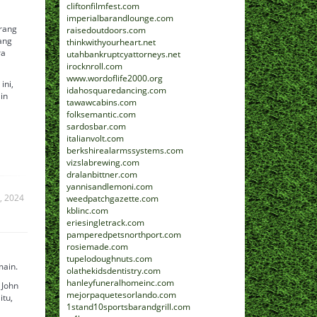
cliftonfilmfest.com
imperialbarandlounge.com
orang
raisedoutdoors.com
ang
thinkwithyourheart.net
ra
utahbankruptcyattorneys.net
irocknroll.com
www.wordoflife2000.org
ini,
idahosquaredancing.com
in
tawawcabins.com
folksemantic.com
sardosbar.com
italianvolt.com
berkshirealarmssystems.com
vizslabrewing.com
dralanbittner.com
yannisandlemoni.com
, 2024
weedpatchgazette.com
kblinc.com
eriesingletrack.com
pamperedpetsnorthport.com
rosiemade.com
tupelodoughnuts.com
main.
olathekidsdentistry.com
hanleyfuneralhomeinc.com
 John
mejorpaquetesorlando.com
itu,
1stand10sportsbarandgrill.com