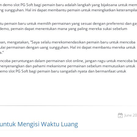
ain demo slot PG Soft bagi pemain baru adalah langkah yang bijaksana untuk m
ang sungguhan. Hal ini dapat membantu pemain untuk meningkatkan keterampil
ntu pemain baru untuk memilih permainan yang sesuai dengan preferensi dan g
demo, pemain dapat menentukan mana yang paling mereka sukai sebelum
laman, mengatakan, “Saya selalu merekomendasikan pemain baru untuk mencoba
mulai permainan dengan uang sungguhan. Hal ini dapat membantu mereka untuk
.”
mencoba peruntungan dalam permainan slot online, jangan ragu untuk mencoba 
g menyenangkan dan pahami mekanisme permainan sebelum memutuskan untuk
mo slot PG Soft bagi pemain baru sangatlah nyata dan bermanfaat untuk
June 20
u untuk Mengisi Waktu Luang