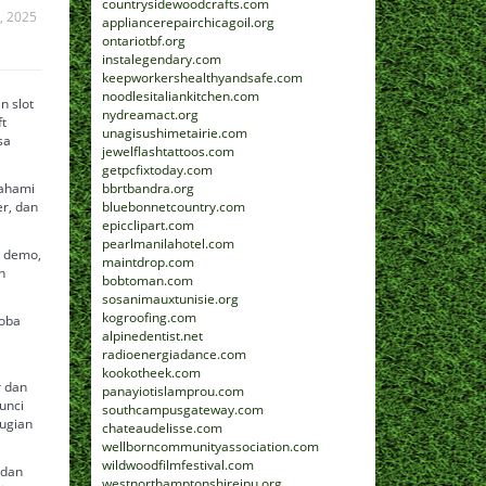
countrysidewoodcrafts.com
, 2025
appliancerepairchicagoil.org
ontariotbf.org
instalegendary.com
keepworkershealthyandsafe.com
noodlesitaliankitchen.com
n slot
nydreamact.org
ft
unagisushimetairie.com
sa
jewelflashtattoos.com
getpcfixtoday.com
mahami
bbrtbandra.org
er, dan
bluebonnetcountry.com
epicclipart.com
pearlmanilahotel.com
n demo,
maintdrop.com
h
bobtoman.com
sosanimauxtunisie.org
kogroofing.com
coba
alpinedentist.net
radioenergiadance.com
kookotheek.com
r dan
panayiotislamprou.com
unci
southcampusgateway.com
ugian
chateaudelisse.com
wellborncommunityassociation.com
wildwoodfilmfestival.com
 dan
westnorthamptonshirejpu.org