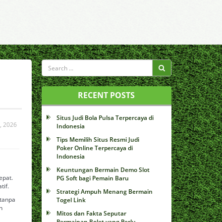
RECENT POSTS
Situs Judi Bola Pulsa Terpercaya di
, 2026
Indonesia
Tips Memilih Situs Resmi Judi
Poker Online Terpercaya di
Indonesia
Keuntungan Bermain Demo Slot
epat.
PG Soft bagi Pemain Baru
tif.
Strategi Ampuh Menang Bermain
tanpa
Togel Link
n
Mitos dan Fakta Seputar
Permainan Rolet yang Perlu