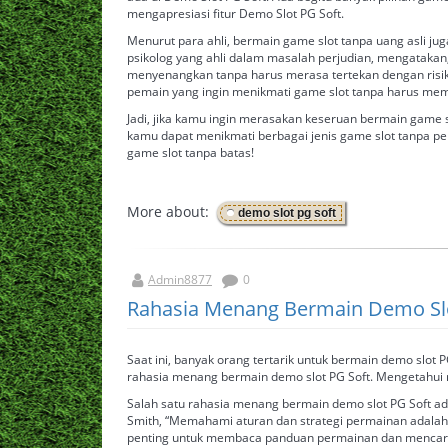
mengapresiasi fitur Demo Slot PG Soft.
Menurut para ahli, bermain game slot tanpa uang asli ju
psikolog yang ahli dalam masalah perjudian, mengataka
menyenangkan tanpa harus merasa tertekan dengan risiko 
pemain yang ingin menikmati game slot tanpa harus mem
Jadi, jika kamu ingin merasakan keseruan bermain game sl
kamu dapat menikmati berbagai jenis game slot tanpa p
game slot tanpa batas!
More about:
demo slot pg soft
Admin8877
0
Rahasia Menang Bermain Demo Slo
Saat ini, banyak orang tertarik untuk bermain demo slot
rahasia menang bermain demo slot PG Soft. Mengetahui
Salah satu rahasia menang bermain demo slot PG Soft ad
Smith, “Memahami aturan dan strategi permainan adalah 
penting untuk membaca panduan permainan dan mencari 