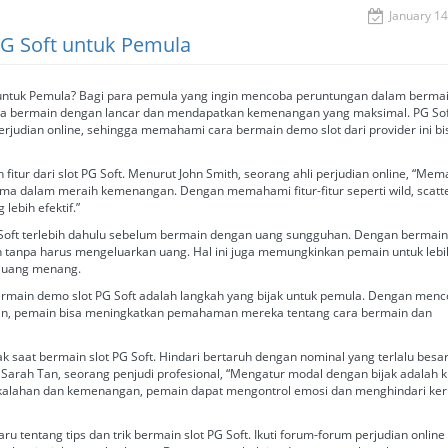
January 14
PG Soft untuk Pemula
 untuk Pemula? Bagi para pemula yang ingin mencoba peruntungan dalam bermai
 bisa bermain dengan lancar dan mendapatkan kemenangan yang maksimal. PG So
rjudian online, sehingga memahami cara bermain demo slot dari provider ini bi
tur dari slot PG Soft. Menurut John Smith, seorang ahli perjudian online, “Me
utama dalam meraih kemenangan. Dengan memahami fitur-fitur seperti wild, scatt
ebih efektif.”
G Soft terlebih dahulu sebelum bermain dengan uang sungguhan. Dengan bermai
tanpa harus mengeluarkan uang. Hal ini juga memungkinkan pemain untuk lebi
luang menang.
rmain demo slot PG Soft adalah langkah yang bijak untuk pemula. Dengan men
warkan, pemain bisa meningkatkan pemahaman mereka tentang cara bermain dan
ak saat bermain slot PG Soft. Hindari bertaruh dengan nominal yang terlalu besa
arah Tan, seorang penjudi profesional, “Mengatur modal dengan bijak adalah k
ekalahan dan kemenangan, pemain dapat mengontrol emosi dan menghindari ker
ru tentang tips dan trik bermain slot PG Soft. Ikuti forum-forum perjudian online