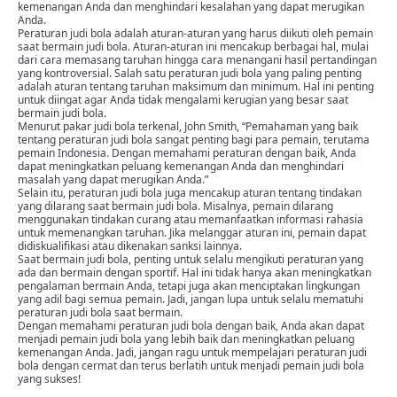
kemenangan Anda dan menghindari kesalahan yang dapat merugikan
Anda.
Peraturan judi bola adalah aturan-aturan yang harus diikuti oleh pemain
saat bermain judi bola. Aturan-aturan ini mencakup berbagai hal, mulai
dari cara memasang taruhan hingga cara menangani hasil pertandingan
yang kontroversial. Salah satu peraturan judi bola yang paling penting
adalah aturan tentang taruhan maksimum dan minimum. Hal ini penting
untuk diingat agar Anda tidak mengalami kerugian yang besar saat
bermain judi bola.
Menurut pakar judi bola terkenal, John Smith, “Pemahaman yang baik
tentang peraturan judi bola sangat penting bagi para pemain, terutama
pemain Indonesia. Dengan memahami peraturan dengan baik, Anda
dapat meningkatkan peluang kemenangan Anda dan menghindari
masalah yang dapat merugikan Anda.”
Selain itu, peraturan judi bola juga mencakup aturan tentang tindakan
yang dilarang saat bermain judi bola. Misalnya, pemain dilarang
menggunakan tindakan curang atau memanfaatkan informasi rahasia
untuk memenangkan taruhan. Jika melanggar aturan ini, pemain dapat
didiskualifikasi atau dikenakan sanksi lainnya.
Saat bermain judi bola, penting untuk selalu mengikuti peraturan yang
ada dan bermain dengan sportif. Hal ini tidak hanya akan meningkatkan
pengalaman bermain Anda, tetapi juga akan menciptakan lingkungan
yang adil bagi semua pemain. Jadi, jangan lupa untuk selalu mematuhi
peraturan judi bola saat bermain.
Dengan memahami peraturan judi bola dengan baik, Anda akan dapat
menjadi pemain judi bola yang lebih baik dan meningkatkan peluang
kemenangan Anda. Jadi, jangan ragu untuk mempelajari peraturan judi
bola dengan cermat dan terus berlatih untuk menjadi pemain judi bola
yang sukses!