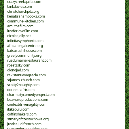
crazycreekquilts.com
binkdavies.com
christchurchpdx.org
kenabrahambooks.com
commune-kitchen.com
amuthefilm.com
lustforlovefilm.com
nicolasjolly.net
infinitasymphonia.com
africanlegalcentre.org
katsusushihouse.com
greelycommunity.org
ruedumainerestaurant.com
rosetzsky.com
glonojad.com
revistanuevagrecia.com
stjames-church.com
scotty2naughty.com
doreeshafrir.com
charmcitycomedyproject.com
beawareproductions.com
contextdrivenagility.com
ibikeoulu.com
coffinshakers.com
stmaryofczestochowa.org
justicejudifrench.com
thewanderingbridge.com