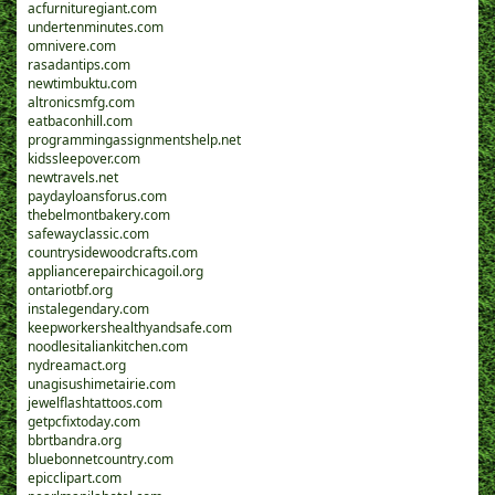
acfurnituregiant.com
undertenminutes.com
omnivere.com
rasadantips.com
newtimbuktu.com
altronicsmfg.com
eatbaconhill.com
programmingassignmentshelp.net
kidssleepover.com
newtravels.net
paydayloansforus.com
thebelmontbakery.com
safewayclassic.com
countrysidewoodcrafts.com
appliancerepairchicagoil.org
ontariotbf.org
instalegendary.com
keepworkershealthyandsafe.com
noodlesitaliankitchen.com
nydreamact.org
unagisushimetairie.com
jewelflashtattoos.com
getpcfixtoday.com
bbrtbandra.org
bluebonnetcountry.com
epicclipart.com