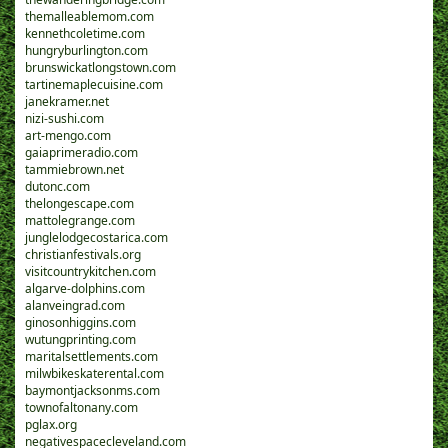
themalleablemom.com
kennethcoletime.com
hungryburlington.com
brunswickatlongstown.com
tartinemaplecuisine.com
janekramer.net
nizi-sushi.com
art-mengo.com
gaiaprimeradio.com
tammiebrown.net
dutonc.com
thelongescape.com
mattolegrange.com
junglelodgecostarica.com
christianfestivals.org
visitcountrykitchen.com
algarve-dolphins.com
alanveingrad.com
ginosonhiggins.com
wutungprinting.com
maritalsettlements.com
milwbikeskaterental.com
baymontjacksonms.com
townofaltonany.com
pglax.org
negativespacecleveland.com