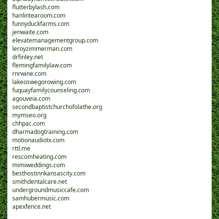
flutterbylash.com
hanlintearoom.com
funnyduckfarms.com
jenwaite.com
elevatemanagementgroup.com
leroyzimmerman.com
drfinley.net
flemingfamilylaw.com
rnrwine.com
lakeoswegorowing.com
fuquayfamilycounseling.com
agouveia.com
secondbaptistchurchofolathe.org
mymseo.org
chhpac.com
dharmadogtraining.com
motionaudiotx.com
rttl.me
rescomheating.com
mimiweddings.com
besthostinnkansascity.com
smithdentalcare.net
undergroundmusiccafe.com
samhubermusic.com
apexfence.net