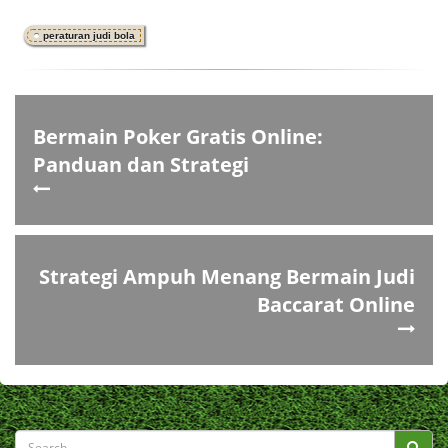
peraturan judi bola
Bermain Poker Gratis Online:
Panduan dan Strategi
Strategi Ampuh Menang Bermain Judi
Baccarat Online