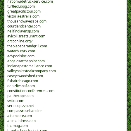
nationwidetruckservice.com
turtleclubpg.com
greatpacifictour.com
victoriaestrella.com
thousandwavesspa.com
courtlandcenter.com
neilfindlaymsp.com
avicollisrestaurant.com
drcconline.org
v
theplacebarandgrill.com
waterburyrx.com
advpoolsinc.com
angelosatthepoint.com
indianapastorsalliance.com
valleyoakssteakcompany.com
caseyswoodshed.com
fixhairchicago.com
denizliesnaf.com
constitutionconferences.com
patthecope.com
svitcs.com
seriouspizza.net
compassroseband.net
altumcore.com
animal-drive.com
tnamag.com
brooksshoesforkids.com