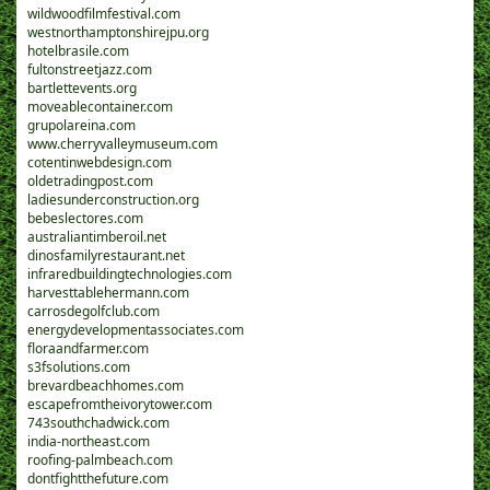
wildwoodfilmfestival.com
westnorthamptonshirejpu.org
hotelbrasile.com
fultonstreetjazz.com
bartlettevents.org
moveablecontainer.com
grupolareina.com
www.cherryvalleymuseum.com
cotentinwebdesign.com
oldetradingpost.com
ladiesunderconstruction.org
bebeslectores.com
australiantimberoil.net
dinosfamilyrestaurant.net
infraredbuildingtechnologies.com
harvesttablehermann.com
carrosdegolfclub.com
energydevelopmentassociates.com
floraandfarmer.com
s3fsolutions.com
brevardbeachhomes.com
escapefromtheivorytower.com
743southchadwick.com
india-northeast.com
roofing-palmbeach.com
dontfightthefuture.com